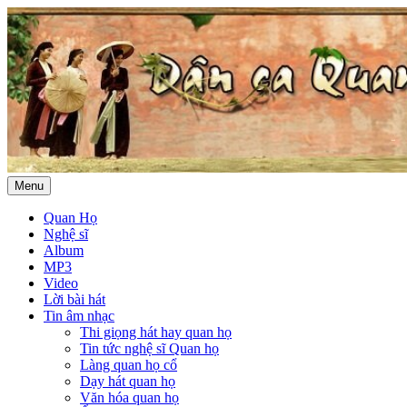
Menu
Quan Họ
Nghệ sĩ
Album
MP3
Video
Lời bài hát
Tin âm nhạc
Thi giọng hát hay quan họ
Tin tức nghệ sĩ Quan họ
Làng quan họ cổ
Dạy hát quan họ
Văn hóa quan họ