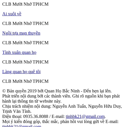
CLB Mười Nhớ TPHCM
Ai xuôi về
CLB Mười Nhớ TPHCM
Ngồi tựa mạn thuyền
CLB Mười Nhớ TPHCM
Tình xuân quan họ
CLB Mười Nhớ TPHCM
Làng quan họ quê tôi
CLB Mười Nhớ TPHCM
© Bản quyền 2019 bởi Quan Họ Bắc Ninh - Đến hẹn lại lên.
Phát triển nội dung bởi các thành viên. Ghi rõ nguồn khi bạn phát
hành lại thông tin từ website này.
Chịu trách nhiệm nội dung: Nguyễn Anh Tuấn, Nguyễn Hữu Duy,
Trịnh Văn Tỉnh.
Điện thoại: 0935.36.8088 / E-mail:
tinhbk21@gmail.com
.
Mọi ý kiến đóng góp, thắc mắc, phản hồi vui lòng gửi về E-mail:
tinhbk21@gmail.com
.