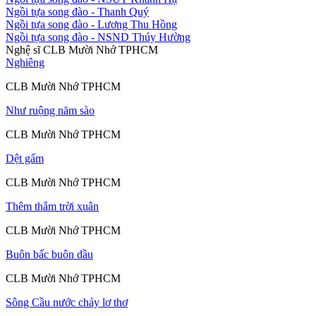
Ngồi tựa song đào
- Thanh Quý
Ngồi tựa song đào
- Lương Thu Hồng
Ngồi tựa song đào
- NSND Thúy Hường
Nghệ sĩ CLB Mười Nhớ TPHCM
Nghiêng
CLB Mười Nhớ TPHCM
Như ruộng năm sào
CLB Mười Nhớ TPHCM
Dệt gấm
CLB Mười Nhớ TPHCM
Thêm thắm trời xuân
CLB Mười Nhớ TPHCM
Buôn bấc buôn dầu
CLB Mười Nhớ TPHCM
Sông Cầu nước chảy lơ thơ