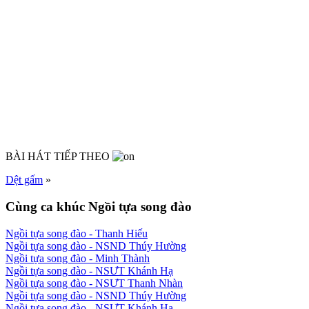
BÀI HÁT TIẾP THEO
Dệt gấm
»
Cùng ca khúc Ngồi tựa song đào
Ngồi tựa song đào
- Thanh Hiếu
Ngồi tựa song đào
- NSND Thúy Hường
Ngồi tựa song đào
- Minh Thành
Ngồi tựa song đào
- NSƯT Khánh Hạ
Ngồi tựa song đào
- NSƯT Thanh Nhàn
Ngồi tựa song đào
- NSND Thúy Hường
Ngồi tựa song đào
- NSƯT Khánh Hạ