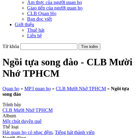
Ẩm thực của người quan họ
Giao tiếp của người quan họ
CLB Quan Họ
Bạn đọc viết
Giới thiệu
Thuê hát
Liên hệ
Từ khóa
Ngồi tựa song đào - CLB Mười
Nhớ TPHCM
Quan họ
»
MP3 quan họ
»
CLB Mười Nhớ TPHCM
»
Ngồi tựa
song đào
Trình bày
CLB Mười Nhớ TPHCM
Album
Một chút duyên quê
Thể loại
Hát quan họ có nhạc đệm
,
Tiếng hát thành viên
Người đăng