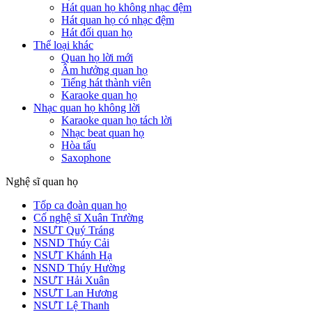
Hát quan họ không nhạc đệm
Hát quan họ có nhạc đệm
Hát đối quan họ
Thể loại khác
Quan họ lời mới
Âm hưởng quan họ
Tiếng hát thành viên
Karaoke quan họ
Nhạc quan họ không lời
Karaoke quan họ tách lời
Nhạc beat quan họ
Hòa tấu
Saxophone
Nghệ sĩ quan họ
Tốp ca đoàn quan họ
Cố nghệ sĩ Xuân Trường
NSƯT Quý Tráng
NSND Thúy Cải
NSƯT Khánh Hạ
NSND Thúy Hường
NSƯT Hải Xuân
NSƯT Lan Hương
NSƯT Lệ Thanh