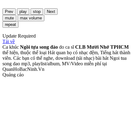
Prev
play
stop
Next
mute
max volume
repeat
Update Required
Tải về
Ca khúc
Ngồi tựa song đào
do ca sĩ
CLB Mười Nhớ TPHCM
thể hiện, thuộc thể loại Hát quan họ có nhạc đệm, Tiếng hát thành
viên. Các bạn có thể nghe, download (tải nhạc) bài hát Ngoi tua
song dao mp3, playlist/album, MV/Video miễn phí tại
QuanHoBacNinh.Vn
Quảng cáo