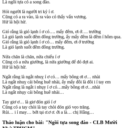
Là ngồi tựa có a song đào.
Hỏi người là người tri kỷ í ơ.
Cũng có a ra vào, là ra vào có thấy vấn vương.
Hử lá hội hừ.
Gió rằng là gió lạnh í ơ có…. mấy đêm, ơi ớ…. trường
Là gió lạnh suốt đêm đông trường, ấy mấy đêm là đêm í hôm qua.
Gió rằng là gió lạnh í ơ có… mấy đêm, ơi ớ trường
Là gió lạnh suốt đêm đông trường.
Nửa chăn là chăn, nửa chiếu í ơ
Cũng có a nửa giường, là nửa giường để đó đợi ai.
Hử lá hội hừ.
Ngắt rằng là ngắt nhuỵ í ơ có… mấy bông ơi ơ… nhài
Là ngắt nhuỵ cái bông huê nhài, ấy mấy đôi là đôi i í tay em
Ngắt rằng là ngắt i nhụy í ơ có…mấy bông ơi ơ…nhài
Là ngắt nhụy cái bông huê nhài…
Tay giơ ơ… là giơ đón gió í ơ
Cũng có a tay chòi là tay chòi đón gió vẹo trăng.
Rủi… i ỉ may… bởi tại ơ.ơ ơ. ới a là… chị Hằng…
Thảo luận cho bài:
"Ngồi tựa song đào - CLB Mười