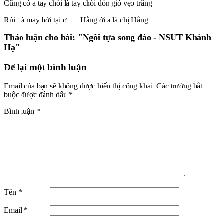
Cũng có a tay chòi là tay chòi đón gió vẹo trăng
Rủi.. à may bởi tại ơ .… Hằng ới a là chị Hằng …
Thảo luận cho bài:
"Ngồi tựa song đào - NSƯT Khánh
Hạ"
Để lại một bình luận
Email của bạn sẽ không được hiển thị công khai.
Các trường bắt
buộc được đánh dấu
*
Bình luận
*
Tên
*
Email
*