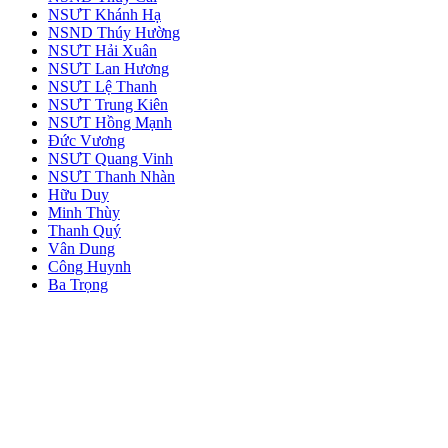
NSƯT Khánh Hạ
NSND Thúy Hường
NSƯT Hải Xuân
NSƯT Lan Hương
NSƯT Lệ Thanh
NSƯT Trung Kiên
NSƯT Hồng Mạnh
Đức Vương
NSƯT Quang Vinh
NSƯT Thanh Nhàn
Hữu Duy
Minh Thùy
Thanh Quý
Vân Dung
Công Huynh
Ba Trọng