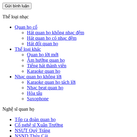
Thế loại nhạc
Quan họ cổ
Hát quan họ không nhạc đệm
Hát quan họ có nhạc đệm
Hát đối quan họ
Thể loại khác
Quan họ lời mới
Âm hưởng quan họ
Tiếng hát thành viên
Karaoke quan họ
Nhạc quan họ không lời
Karaoke quan họ tách lời
Nhạc beat quan họ
Hòa tấu
Saxophone
Nghệ sĩ quan họ
Tốp ca đoàn quan họ
Cố nghệ sĩ Xuân Trường
NSƯT Quý Tráng
NSND Thúy Cải