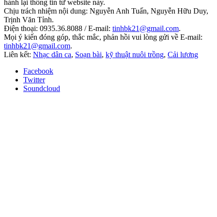
hành lại thông tin từ website này.
Chịu trách nhiệm nội dung: Nguyễn Anh Tuấn, Nguyễn Hữu Duy,
Trịnh Văn Tỉnh.
Điện thoại: 0935.36.8088 / E-mail:
tinhbk21@gmail.com
.
Mọi ý kiến đóng góp, thắc mắc, phản hồi vui lòng gửi về E-mail:
tinhbk21@gmail.com
.
Liên kết:
Nhạc dân ca
,
Soạn bài
,
kỹ thuật nuôi trồng
,
Cải lương
Facebook
Twitter
Soundcloud