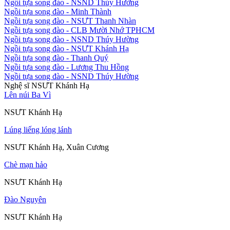
Ngồi tựa song đào
- NSND Thúy Hường
Ngồi tựa song đào
- Minh Thành
Ngồi tựa song đào
- NSƯT Thanh Nhàn
Ngồi tựa song đào
- CLB Mười Nhớ TPHCM
Ngồi tựa song đào
- NSND Thúy Hường
Ngồi tựa song đào
- NSƯT Khánh Hạ
Ngồi tựa song đào
- Thanh Quý
Ngồi tựa song đào
- Lương Thu Hồng
Ngồi tựa song đào
- NSND Thúy Hường
Nghệ sĩ NSƯT Khánh Hạ
Lên núi Ba Vì
NSƯT Khánh Hạ
Lúng liếng lóng lánh
NSƯT Khánh Hạ, Xuân Cương
Chè mạn hảo
NSƯT Khánh Hạ
Đào Nguyên
NSƯT Khánh Hạ