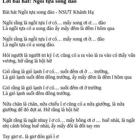
Lời bài hát: Ngồi tựa song đào
Bài hát Ngồi tựa song đào - NSƯT Khánh Hạ
Ngồi rằng là ngồi tựa í ơ có… mấy song ơi ơ…. đào
Là ngồi tựa có a song đào ấy mấy đêm là đêm í hôm qua
Ngồi rằng là ngồi tựa í ơ có… mấy song ơi ờ… đào
Là ngồi tựa có a song đào.
Hỏi người là người tri kỷ í ơ, cũng có a ra vào là ra vào có thấy vấn
vương, hử rằng là hội hừ
Gió rằng là gió lạnh í ơ có… suốt đêm ơi ờ … trường,
Là gió lạnh suốt đêm đông trường, ấy mấy đêm là đêm í hôm qua
Gió rằng là gió lạnh í ơ có… suốt đêm ơi ờ trường
Là gió lạnh suốt đêm đông trường.
Nửa chăn là chăn, nửa chiếu í ơ cũng có a nửa giường, là nửa
giường để đó đợi ai. Hử rằng là hội hừ
Ngắt rằng là ngắt nhuỵ í ơ có… mấy bông ơi ơ … huê nhài, là ngắt
nhị cánh bông huê nhài, ấy mấy đôi là đôi tay em
Tay giơ ơ.. là giơ đón gió í ơ