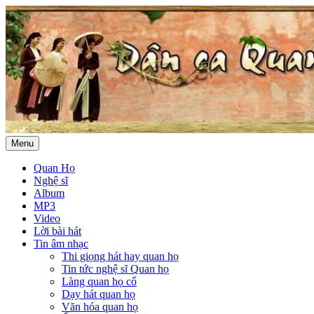
Menu
Quan Họ
Nghệ sĩ
Album
MP3
Video
Lời bài hát
Tin âm nhạc
Thi giọng hát hay quan họ
Tin tức nghệ sĩ Quan họ
Làng quan họ cổ
Dạy hát quan họ
Văn hóa quan họ