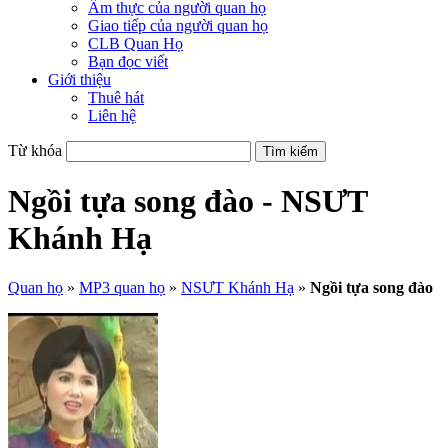
Ẩm thực của người quan họ
Giao tiếp của người quan họ
CLB Quan Họ
Bạn đọc viết
Giới thiệu
Thuê hát
Liên hệ
Từ khóa
Ngồi tựa song đào - NSƯT
Khánh Hạ
Quan họ
»
MP3 quan họ
»
NSƯT Khánh Hạ
»
Ngồi tựa song đào