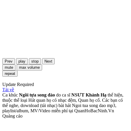
Prev
play
stop
Next
mute
max volume
repeat
Update Required
Tải về
Ca khúc
Ngồi tựa song đào
do ca sĩ
NSƯT Khánh Hạ
thể hiện,
thuộc thể loại Hát quan họ có nhạc đệm, Quan họ cổ. Các bạn có
thể nghe, download (tải nhạc) bài hát Ngoi tua song dao mp3,
playlist/album, MV/Video miễn phí tại QuanHoBacNinh.Vn
Quảng cáo