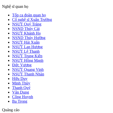
Nghệ sĩ quan họ
Tốp ca đoàn quan họ
Cố nghệ sĩ Xuân Trường
NSƯT Quý Tráng
NSND Thúy Cải
NSƯT Khánh Hạ
NSND Thúy Hường
NSƯT Hải Xuân
NSƯT Lan Hương
NSƯT Lệ Thanh
NSƯT Trung Kiên
NSƯT Hồng Mạnh
Đức Vương
NSƯT Quang Vinh
NSƯT Thanh Nhàn
Hữu Duy
Minh Thùy
Thanh Quý
Vân Dung
Công Huynh
Ba Trọng
Quảng cáo