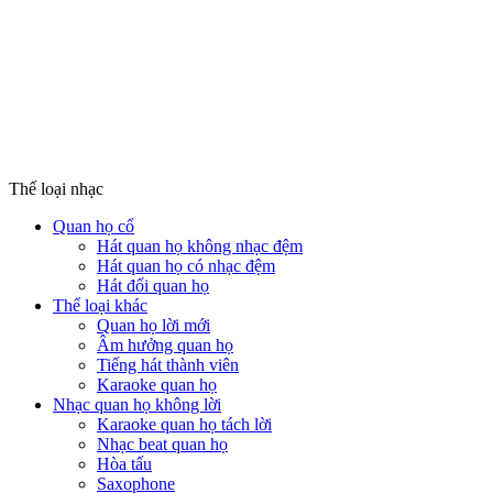
Thế loại nhạc
Quan họ cổ
Hát quan họ không nhạc đệm
Hát quan họ có nhạc đệm
Hát đối quan họ
Thể loại khác
Quan họ lời mới
Âm hưởng quan họ
Tiếng hát thành viên
Karaoke quan họ
Nhạc quan họ không lời
Karaoke quan họ tách lời
Nhạc beat quan họ
Hòa tấu
Saxophone