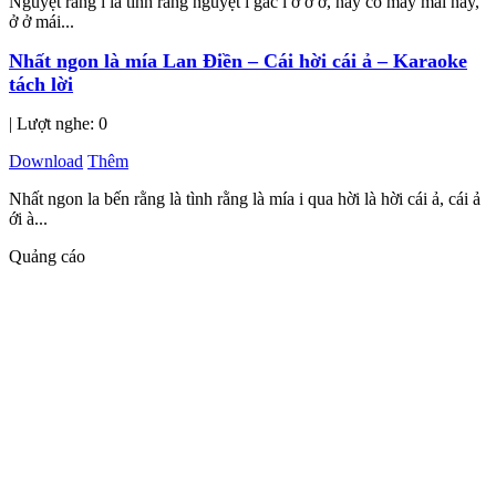
Nguyệt rằng ì là tình rằng nguyệt i gác í ơ ớ ơ, nay có mấy mái nay,
ở ở mái...
Nhất ngon là mía Lan Điền – Cái hời cái ả – Karaoke
tách lời
| Lượt nghe: 0
Download
Thêm
Nhất ngon la bến rằng là tình rằng là mía i qua hời là hời cái ả, cái ả
ới à...
Quảng cáo