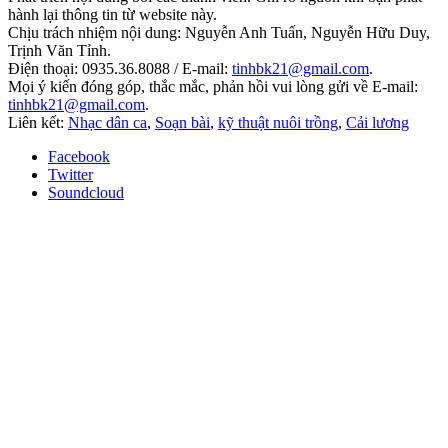
hành lại thông tin từ website này.
Chịu trách nhiệm nội dung: Nguyễn Anh Tuấn, Nguyễn Hữu Duy,
Trịnh Văn Tỉnh.
Điện thoại: 0935.36.8088 / E-mail:
tinhbk21@gmail.com
.
Mọi ý kiến đóng góp, thắc mắc, phản hồi vui lòng gửi về E-mail:
tinhbk21@gmail.com
.
Liên kết:
Nhạc dân ca
,
Soạn bài
,
kỹ thuật nuôi trồng
,
Cải lương
Facebook
Twitter
Soundcloud