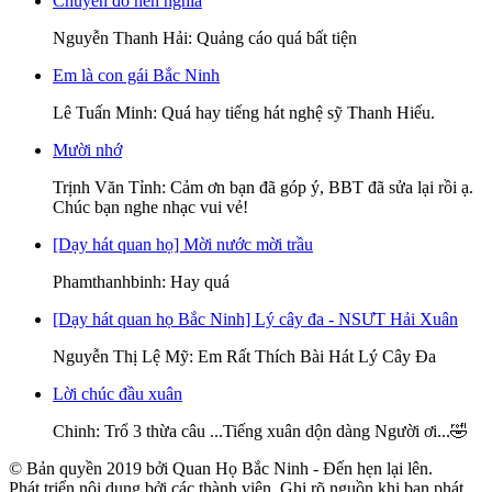
Chuyến đò nên nghĩa
Nguyễn Thanh Hải
: Quảng cáo quá bất tiện
Em là con gái Bắc Ninh
Lê Tuấn Minh
: Quá hay tiếng hát nghệ sỹ Thanh Hiếu.
Mười nhớ
Trịnh Văn Tỉnh
: Cảm ơn bạn đã góp ý, BBT đã sửa lại rồi ạ.
Chúc bạn nghe nhạc vui vẻ!
[Dạy hát quan họ] Mời nước mời trầu
Phamthanhbinh
: Hay quá
[Dạy hát quan họ Bắc Ninh] Lý cây đa - NSƯT Hải Xuân
Nguyễn Thị Lệ Mỹ
: Em Rất Thích Bài Hát Lý Cây Đa
Lời chúc đầu xuân
Chinh
: Trổ 3 thừa câu ...Tiếng xuân dộn dàng Người ơi...🤣
© Bản quyền 2019 bởi Quan Họ Bắc Ninh - Đến hẹn lại lên.
Phát triển nội dung bởi các thành viên. Ghi rõ nguồn khi bạn phát