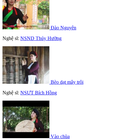
Đào Nguyên
Nghệ sĩ:
NSND Thúy Hường
Bèo dạt mây trôi
Nghệ sĩ:
NSƯT Bích Hồng
Vào chùa