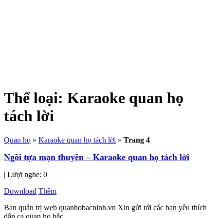
Thể loại:
Karaoke quan họ
tách lời
Quan họ
»
Karaoke quan họ tách lời
»
Trang 4
Ngồi tựa mạn thuyền – Karaoke quan họ tách lời
| Lượt nghe: 0
Download
Thêm
Ban quản trị web quanhobacninh.vn Xin gửi tới các bạn yêu thích
dân ca quan họ bắc...