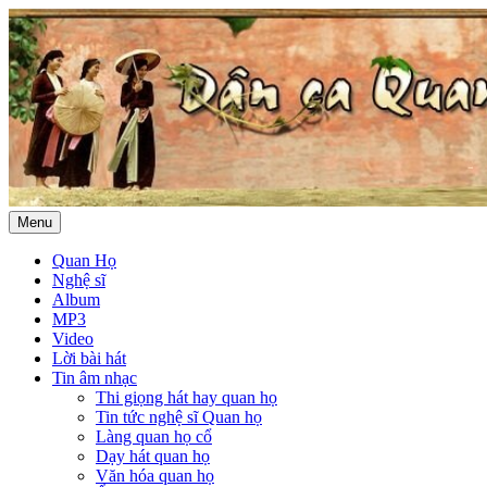
Menu
Quan Họ
Nghệ sĩ
Album
MP3
Video
Lời bài hát
Tin âm nhạc
Thi giọng hát hay quan họ
Tin tức nghệ sĩ Quan họ
Làng quan họ cổ
Dạy hát quan họ
Văn hóa quan họ