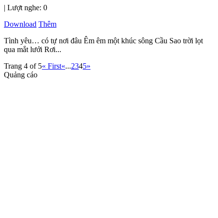
| Lượt nghe: 0
Download
Thêm
Tình yêu… có tự nơi đâu Êm êm một khúc sông Cầu Sao trời lọt
qua mắt lưới Rơi...
Trang 4 of 5
« First
«
...
2
3
4
5
»
Quảng cáo