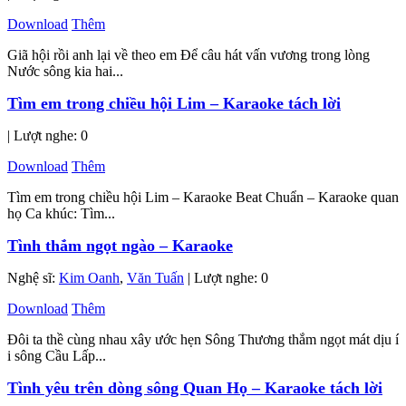
Download
Thêm
Giã hội rồi anh lại về theo em Để câu hát vấn vương trong lòng
Nước sông kia hai...
Tìm em trong chiều hội Lim – Karaoke tách lời
| Lượt nghe: 0
Download
Thêm
Tìm em trong chiều hội Lim – Karaoke Beat Chuẩn – Karaoke quan
họ Ca khúc: Tìm...
Tình thắm ngọt ngào – Karaoke
Nghệ sĩ:
Kim Oanh
,
Văn Tuấn
| Lượt nghe: 0
Download
Thêm
Đôi ta thề cùng nhau xây ước hẹn Sông Thương thắm ngọt mát dịu í
i sông Cầu Lấp...
Tình yêu trên dòng sông Quan Họ – Karaoke tách lời