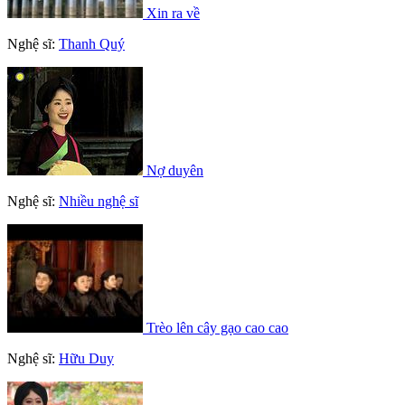
Xin ra về
Nghệ sĩ:
Thanh Quý
Nợ duyên
Nghệ sĩ:
Nhiều nghệ sĩ
Trèo lên cây gạo cao cao
Nghệ sĩ:
Hữu Duy