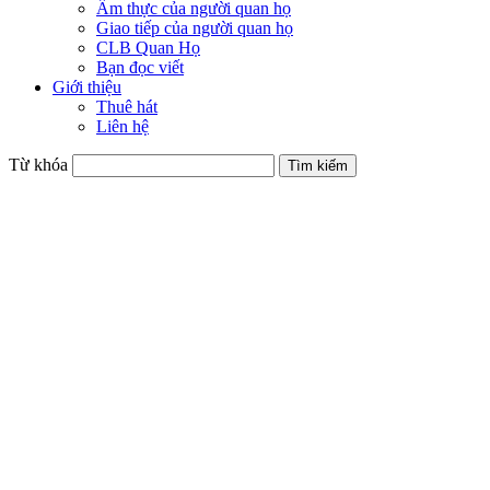
Ẩm thực của người quan họ
Giao tiếp của người quan họ
CLB Quan Họ
Bạn đọc viết
Giới thiệu
Thuê hát
Liên hệ
Từ khóa