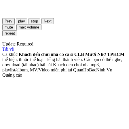
Prev
play
stop
Next
mute
max volume
repeat
Update Required
Tải về
Ca khúc
Khách đến chơi nhà
do ca sĩ
CLB Mười Nhớ TPHCM
thể hiện, thuộc thể loại Tiếng hát thành viên. Các bạn có thể nghe,
download (tải nhạc) bài hát Khach den choi nha mp3,
playlist/album, MV/Video miễn phí tại QuanHoBacNinh.Vn
Quảng cáo