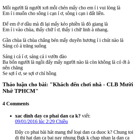
Mỗi người là người xơi mỗi chén mấy cho em í i vui lòng là
Em í i muốn cho sông i cạn í ơ, sông i cạn i đất liền.
Để em ớ ơ dầu mà đi lại mấy kẻo phiền là đò giang là
Em í i vào chùa, thấy chữ í ơ, thấy i chữ linh à nhang.
Gần chùa là chùa chẳng bén mấy duyên hương í i chút nào là
Sáng có ả trăng suông
Sáng i cả í ơ, sáng cả i vườn đào
Ba bốn người là ngồi đấy mấy người nào là còn không là có ới à
nên chăng
Se sợi í ơ, se sợi ơ chỉ hồng
Thảo luận cho bài:
"Khách đến chơi nhà - CLB Mười
Nhớ TPHCM"
4 Comments
xac dinh day co phai dan ca k?
viết:
09/01/2016 lúc 2:29 Chiều
Đây co phai bài hát mang thể loại dan ca duoc k? Chung toi
di thi hat dan ca bai nay nhung Bgk k chap nhan la dan ca