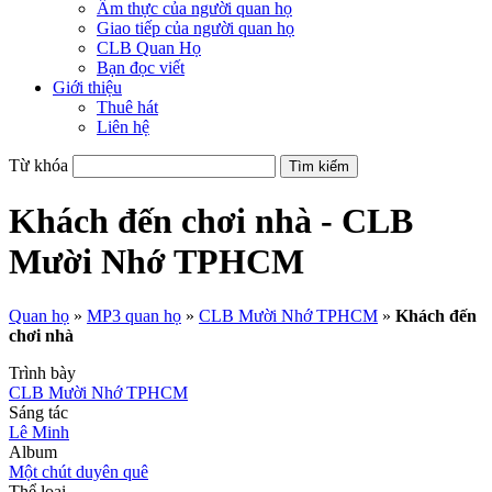
Ẩm thực của người quan họ
Giao tiếp của người quan họ
CLB Quan Họ
Bạn đọc viết
Giới thiệu
Thuê hát
Liên hệ
Từ khóa
Khách đến chơi nhà - CLB
Mười Nhớ TPHCM
Quan họ
»
MP3 quan họ
»
CLB Mười Nhớ TPHCM
»
Khách đến
chơi nhà
Trình bày
CLB Mười Nhớ TPHCM
Sáng tác
Lê Minh
Album
Một chút duyên quê
Thể loại