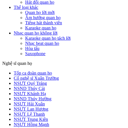
Hát đối quan họ
Thể loại khác
Quan họ lời mới
Âm hưởng quan họ
Tiếng hát thành viên
Karaoke quan họ
Nhạc quan họ không lời
Karaoke quan họ tách lời
Nhạc beat quan họ
Hòa tấu
Saxophone
Nghệ sĩ quan họ
Tốp ca đoàn quan họ
Cố nghệ sĩ Xuân Trường
NSƯT Quý Tráng
NSND Thúy Cải
NSƯT Khánh Hạ
NSND Thúy Hường
NSƯT Hải Xuân
NSƯT Lan Hương
NSƯT Lệ Thanh
NSƯT Trung Kiên
NSƯT Hồng Mạnh