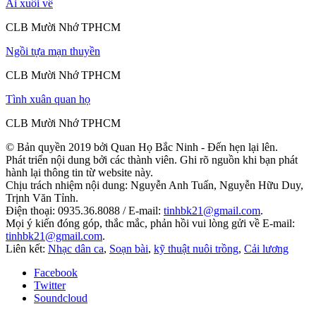
Ai xuôi về
CLB Mười Nhớ TPHCM
Ngồi tựa mạn thuyền
CLB Mười Nhớ TPHCM
Tình xuân quan họ
CLB Mười Nhớ TPHCM
© Bản quyền 2019 bởi Quan Họ Bắc Ninh - Đến hẹn lại lên.
Phát triển nội dung bởi các thành viên. Ghi rõ nguồn khi bạn phát
hành lại thông tin từ website này.
Chịu trách nhiệm nội dung: Nguyễn Anh Tuấn, Nguyễn Hữu Duy,
Trịnh Văn Tỉnh.
Điện thoại: 0935.36.8088 / E-mail:
tinhbk21@gmail.com
.
Mọi ý kiến đóng góp, thắc mắc, phản hồi vui lòng gửi về E-mail:
tinhbk21@gmail.com
.
Liên kết:
Nhạc dân ca
,
Soạn bài
,
kỹ thuật nuôi trồng
,
Cải lương
Facebook
Twitter
Soundcloud