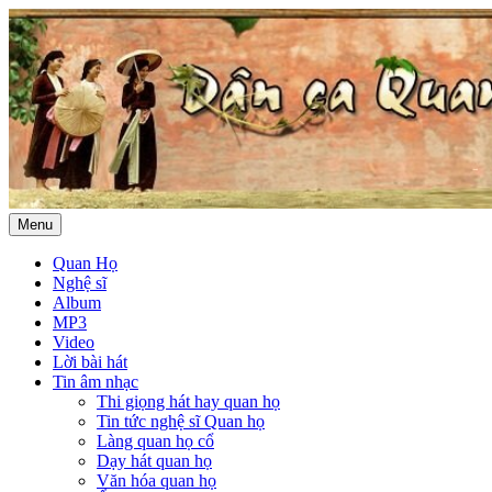
Menu
Quan Họ
Nghệ sĩ
Album
MP3
Video
Lời bài hát
Tin âm nhạc
Thi giọng hát hay quan họ
Tin tức nghệ sĩ Quan họ
Làng quan họ cổ
Dạy hát quan họ
Văn hóa quan họ